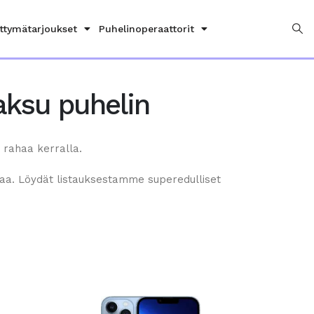
ittymätarjoukset
Puhelinoperaattorit
aksu puhelin
 rahaa kerralla.
ahaa. Löydät listauksestamme superedulliset