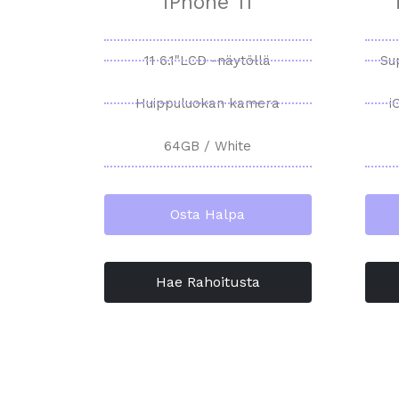
iPhone 11
11 6.1"LCD -näytöllä
Su
Huippuluokan kamera
i
64GB / White
Osta Halpa
Hae Rahoitusta