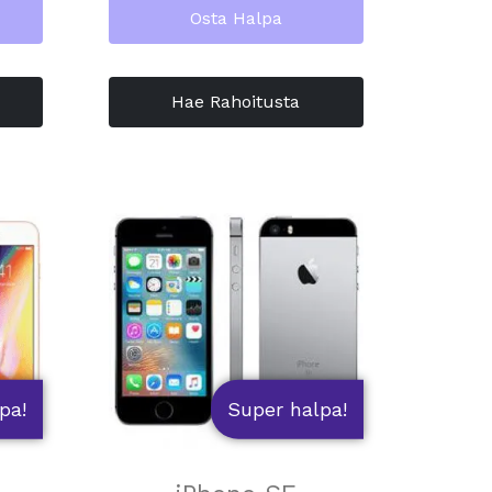
Osta Halpa
Hae Rahoitusta
pa!
Super halpa!