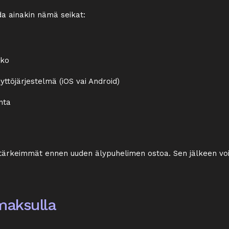
da ainakin nämä seikat:
ko
yttöjärjestelmä (iOS vai Android)
nta
ta tärkeimmät ennen uuden älypuhelimen ostoa. Sen jälkeen vo
maksulla