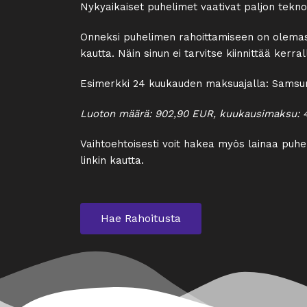
Nykyaikaiset puhelimet vaativat paljon tekno
Onneksi puhelimen rahoittamiseen on olemassa 
kautta. Näin sinun ei tarvitse kiinnittää ker
Esimerkki 24 kuukauden maksuajalla: Samsun
Luoton määrä: 902,90 EUR, kuukausimaksu: 4,
Vaihtoehtoisesti voit hakea myös lainaa puh
linkin kautta.
Hae Rahoitusta