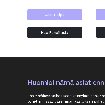
Osta Halpa
Hae Rahoitusta
Huomioi nämä asiat enne
Ensimmäinen vaihe uuden kännykän hankinnassa 
puhelimiin saat paremman käsityksen puhelin