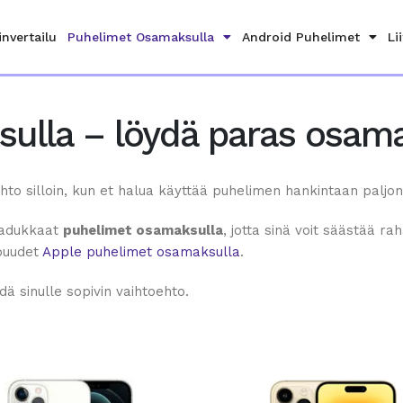
invertailu
Puhelimet Osamaksulla
Android Puhelimet
Li
ulla – löydä paras osam
to silloin, kun et halua käyttää puhelimen hankintaan paljon
laadukkaat
puhelimet osamaksulla
, jotta sinä voit säästää r
pouudet
Apple puhelimet osamaksulla
.
ä sinulle sopivin vaihtoehto.