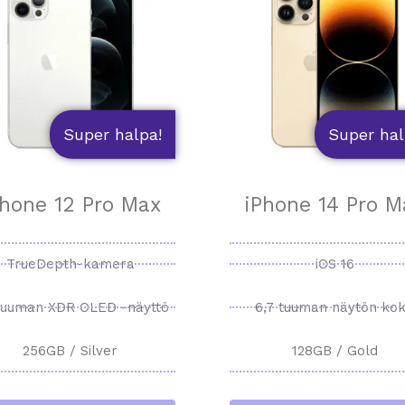
Super halpa!
Super hal
Phone 12 Pro Max
iPhone 14 Pro M
TrueDepth-kamera
iOS 16
 tuuman XDR OLED -näyttö
6,7 tuuman näytön ko
256GB / Silver
128GB / Gold