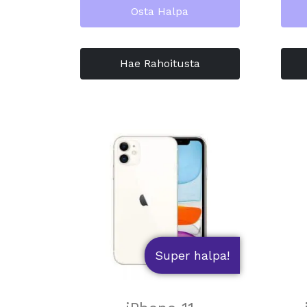
Osta Halpa
Hae Rahoitusta
Super halpa!