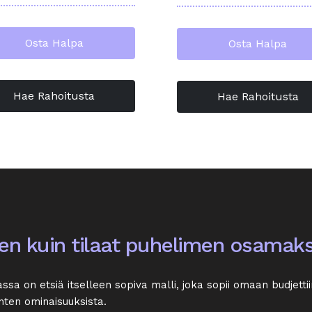
Osta Halpa
Osta Halpa
Hae Rahoitusta
Hae Rahoitusta
n kuin tilaat puhelimen osamaks
on etsiä itselleen sopiva malli, joka sopii omaan budjettiin.
ten ominaisuuksista.