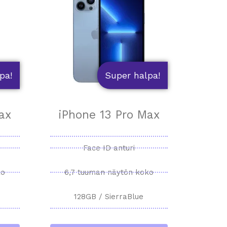
pa!
Super halpa!
ax
iPhone 13 Pro Max
Face ID anturi
ko
6,7 tuuman näytön koko
128GB / SierraBlue