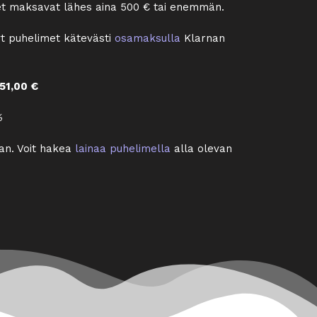
imet maksavat lähes aina 500 € tai enemmän.
lyt puhelimet kätevästi
osamaksulla
Klarnan
51,00 €
%
aan. Voit hakea
lainaa puhelimella
alla olevan