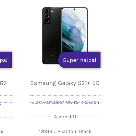
pa!
Super halpa!
52
Samsung Galaxy S21+ 5G
Elokuvamaisen 8K-tarkkuuden
)
Android 11
128GB / Phantom Black
ck