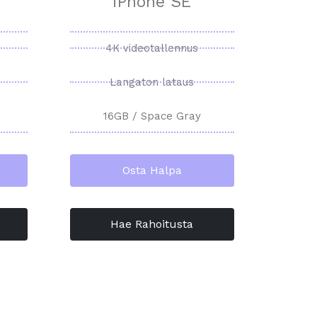
iPhone SE
4K videotallennus
Langaton lataus
16GB / Space Gray
Osta Halpa
Hae Rahoitusta