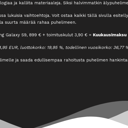
logiaa ja kalliita materiaaleja. Siksi halvimmatkin älypuhel
lukuisia vaihtoehtoja. Voit ostaa kaikki tällä sivulla esitel
ralla suurta määrää rahaa puhelimeen.
g Galaxy S9, 899 € + toimituskulut 3,90 € =
Kuukausimaksu 
95 EUR, luottokorko: 19,95 %, todellinen vuosikorko: 36,77 
elimelle ja saada edullisempaa rahoitusta puhelimen hankint