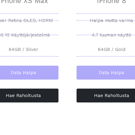
iPhone XS Max
iPhone 8
per Retina OLED, HDR10
Halpa mutta varma
OS 15 Käyttöjärjestelmä
4.7 tuuman näyttö
64GB / Silver
64GB / Gold
Osta Halpa
Osta Halpa
Hae Rahoitusta
Hae Rahoitusta