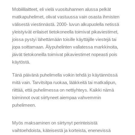
Mobiililaitteet, eli vielä vuosituhannen alussa pelkät
matkapuhelimet, olivat vastuussa vain osasta ihmisten
välisestä viestinnästä. 2000- luvun alkupuolella netissä
yleistyivät erilaiset tietokoneella toimivat pikaviestimet,
joissa pystyi lähettämään toisille käyttäjille viestejä tai
jopa soittamaan. Älypuhelinten vallatessa markkinoita,
jäivät tietokoneilla toimivat pikaviestimet nopeasti pois
käytöstä.
Tänä päivänä puhelimella voikin tehdä jo käytännössä
mitä vain. Tarvitsitpa ruokaa, lääkkeitä tai matkalipun,
riittää, että puhelimessa on nettiyhteys. Kaikki nämä
toiminnot ovat siirtyneet aiempaa vahvemmin
puhelimeen.
Myös maksaminen on siirtynyt perinteisistä
vaihtoehdoista, käteisestä ja korteista, enenevissä