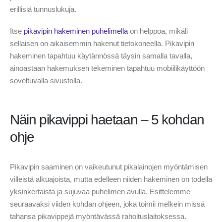
erillisiä tunnuslukuja.
Itse
pikavipin hakeminen puhelimella
on helppoa, mikäli
sellaisen on aikaisemmin hakenut tietokoneella. Pikavipin
hakeminen tapahtuu käytännössä täysin samalla tavalla,
ainoastaan hakemuksen tekeminen tapahtuu mobiilikäyttöön
soveltuvalla sivustolla.
Näin pikavippi haetaan – 5 kohdan
ohje
Pikavipin saaminen on vaikeutunut pikalainojen myöntämisen
villeistä alkuajoista, mutta edelleen niiden hakeminen on todella
yksinkertaista ja sujuvaa puhelimen avulla. Esittelemme
seuraavaksi viiden kohdan ohjeen, joka toimii melkein missä
tahansa pikavippejä myöntävässä rahoituslaitoksessa.