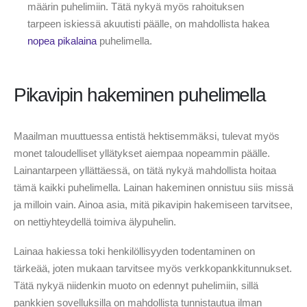
määrin puhelimiin. Tätä nykyä myös rahoituksen
tarpeen iskiessä akuutisti päälle, on mahdollista hakea
nopea pikalaina
puhelimella.
Pikavipin hakeminen puhelimella
Maailman muuttuessa entistä hektisemmäksi, tulevat myös
monet taloudelliset yllätykset aiempaa nopeammin päälle.
Lainantarpeen yllättäessä, on tätä nykyä mahdollista hoitaa
tämä kaikki puhelimella. Lainan hakeminen onnistuu siis missä
ja milloin vain. Ainoa asia, mitä pikavipin hakemiseen tarvitsee,
on nettiyhteydellä toimiva älypuhelin.
Lainaa hakiessa toki henkilöllisyyden todentaminen on
tärkeää, joten mukaan tarvitsee myös verkkopankkitunnukset.
Tätä nykyä niidenkin muoto on edennyt puhelimiin, sillä
pankkien sovelluksilla on mahdollista tunnistautua ilman