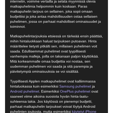
internetin, voimme vertailla ja selata myynnissä olevia
matkapuhelimia helpommin kuin koskaan. Paras
matkapuhelin tarjous on sellainen, joka sopii omaan
budjettiisi ja joka antaa mahdollisuuden ostaa sellaisen
puhelimen, jossa on parhaat mahdolliset ominaisuudet ja
toiminnot.
Matkapuhelintarjouksia etsiessä on tärkeää ensin päättää,
mihin hintaluokkaan haluat tarjouksen putoavan. Hinta
määrittelee tietysti pitkälti sen, millaisen puhelimen voit
saada. Edullisemmat puhelimet ovat tyypillisesti
vanhempia malleja, joilla on takanaan paljon käyttöikää.
Mitä korkeammalle omaa budjettia voi nostaa, sen
uudemman puhelimen voi saada ja sitä parempia ja
päivitetympiä ominaisuuksia se voi sisältää.
Tyypillisesti Applen matkapuhelimet ovat kalliimmassa
hintaluokassa kuin esimerkiksi
Samsung puhelimet
ja
Android puhelimet
. Esimerkiksi
OnePlus puhelimet
ovat
saaneet viime aikoina suosiota hyvän hinta-laatu-
suhteensa takia. Jos käytössä on pienempi budjetti,
parhaat matkapuhelin tarjoukset voivat löytyä Android
puhelinten joukosta, mutta esimerkiksi
käytetyt iPhone