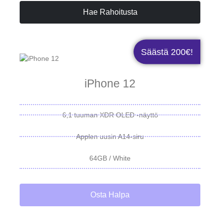
Hae Rahoitusta
Säästä 200€!
iPhone 12
6,1 tuuman XDR OLED -näyttö
Applen uusin A14-siru
64GB / White
Osta Halpa