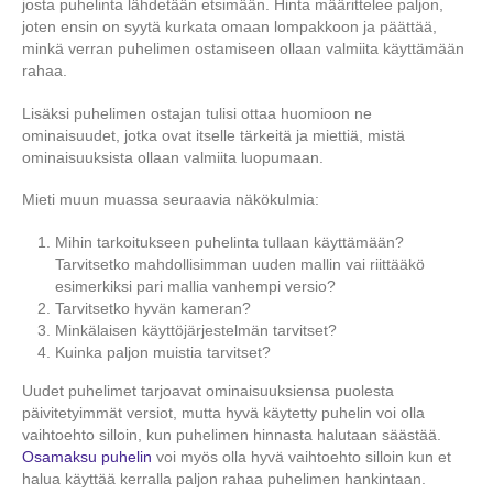
josta puhelinta lähdetään etsimään. Hinta määrittelee paljon,
joten ensin on syytä kurkata omaan lompakkoon ja päättää,
minkä verran puhelimen ostamiseen ollaan valmiita käyttämään
rahaa.
Lisäksi puhelimen ostajan tulisi ottaa huomioon ne
ominaisuudet, jotka ovat itselle tärkeitä ja miettiä, mistä
ominaisuuksista ollaan valmiita luopumaan.
Mieti muun muassa seuraavia näkökulmia:
Mihin tarkoitukseen puhelinta tullaan käyttämään?
Tarvitsetko mahdollisimman uuden mallin vai riittääkö
esimerkiksi pari mallia vanhempi versio?
Tarvitsetko hyvän kameran?
Minkälaisen käyttöjärjestelmän tarvitset?
Kuinka paljon muistia tarvitset?
Uudet puhelimet tarjoavat ominaisuuksiensa puolesta
päivitetyimmät versiot, mutta hyvä käytetty puhelin voi olla
vaihtoehto silloin, kun puhelimen hinnasta halutaan säästää.
Osamaksu puhelin
voi myös olla hyvä vaihtoehto silloin kun et
halua käyttää kerralla paljon rahaa puhelimen hankintaan.