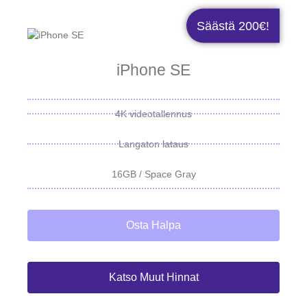
Säästä 200€!
iPhone SE
4K videotallennus
Langaton lataus
16GB / Space Gray
Osta Halpa
Katso Muut Hinnat