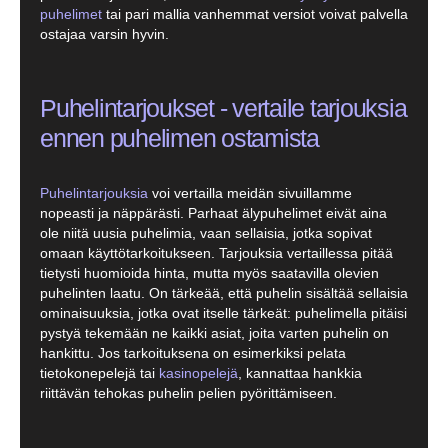
puhelimet
tai pari mallia vanhemmat versiot voivat palvella
ostajaa varsin hyvin.
Puhelintarjoukset - vertaile tarjouksia
ennen puhelimen ostamista
Puhelintarjouksia
voi vertailla meidän sivuillamme
nopeasti ja näppärästi. Parhaat älypuhelimet eivät aina
ole niitä uusia puhelimia, vaan sellaisia, jotka sopivat
omaan käyttötarkoitukseen. Tarjouksia vertaillessa pitää
tietysti huomioida hinta, mutta myös saatavilla olevien
puhelinten laatu. On tärkeää, että puhelin sisältää sellaisia
ominaisuuksia, jotka ovat itselle tärkeät: puhelimella pitäisi
pystyä tekemään ne kaikki asiat, joita varten puhelin on
hankittu. Jos tarkoituksena on esimerkiksi pelata
tietokonepelejä tai
kasinopelejä
, kannattaa hankkia
riittävän tehokas puhelin pelien pyörittämiseen.