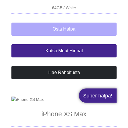
64GB / White
Osta Halpa
Katso Muut Hinnat
Hae Rahoitusta
Super halpa!
iPhone XS Max