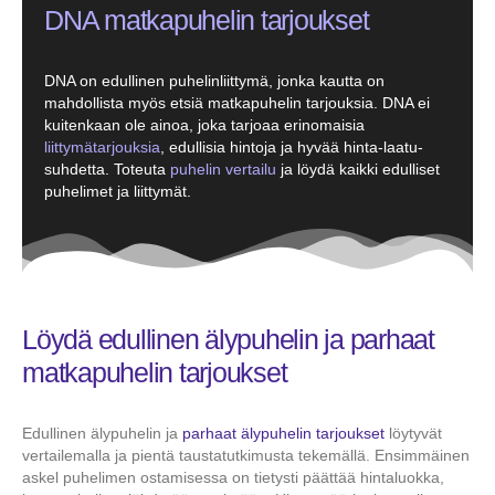
DNA matkapuhelin tarjoukset
DNA on edullinen puhelinliittymä, jonka kautta on
mahdollista myös etsiä matkapuhelin tarjouksia. DNA ei
kuitenkaan ole ainoa, joka tarjoaa erinomaisia
liittymätarjouksia
, edullisia hintoja ja hyvää hinta-laatu-
suhdetta. Toteuta
puhelin vertailu
ja löydä kaikki edulliset
puhelimet ja liittymät.
Löydä edullinen älypuhelin ja parhaat
matkapuhelin tarjoukset
Edullinen älypuhelin ja
parhaat älypuhelin tarjoukset
löytyvät
vertailemalla ja pientä taustatutkimusta tekemällä. Ensimmäinen
askel puhelimen ostamisessa on tietysti päättää hintaluokka,