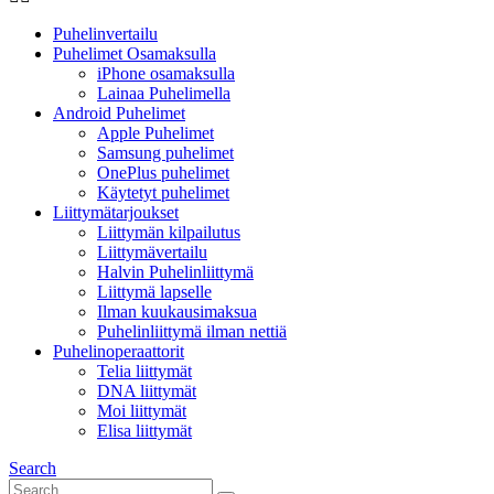
Puhelinvertailu
Puhelimet Osamaksulla
iPhone osamaksulla
Lainaa Puhelimella
Android Puhelimet
Apple Puhelimet
Samsung puhelimet
OnePlus puhelimet
Käytetyt puhelimet
Liittymätarjoukset
Liittymän kilpailutus
Liittymävertailu
Halvin Puhelinliittymä
Liittymä lapselle
Ilman kuukausimaksua
Puhelinliittymä ilman nettiä
Puhelinoperaattorit
Telia liittymät
DNA liittymät
Moi liittymät
Elisa liittymät
Search