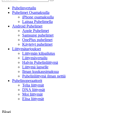
Puhelinvertailu
Puhelimet Osamaksulla
iPhone osamaksulla
Lainaa Puhelimella
Android Puhelimet
Apple Puhelimet
Samsung puhelimet
OnePlus puhelimet
Käytetyt puhelimet
Liittymätarjoukset
Liittymän kilpailutus
Liittymävertailu
Halvin Puhelinliittymä
Liittymä lapselle
Ilman kuukausimaksua
Puhelinliittymä ilman nettiä
Puhelinoperaattorit
Telia liittymät
DNA liittymät
Moi liittymät
Elisa liittymät
Blogi