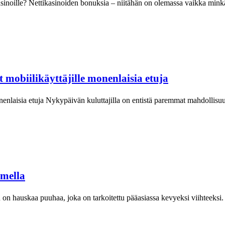
tikasinoille? Nettikasinoiden bonuksia – niitähän on olemassa vaikka mi
 mobiilikäyttäjille monenlaisia etuja
nenlaisia etuja Nykypäivän kuluttajilla on entistä paremmat mahdollisuud
imella
 hauskaa puuhaa, joka on tarkoitettu pääasiassa kevyeksi viihteeksi. T