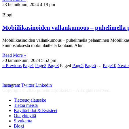
23 helmikuun, 2024
4:19 pm
Blogi
Mobiilikasinoiden vallankumous – puhelimella
Mobiilikasinoiden vallankumous – puhelimella pelaaminen Mobiilikasin
kiinnostuksesta mobiililaitteita kohtaan. Alun
Read More »
30 tammikuun, 2024
5:52 pm
« Previous
Page
1
Page
2
Page
3
Page
4
Page
5
Page
6
…
Page
10
Next 
Puhelintarjoukset.fi
Instagram
Twitter
Linkedin
Copyright © 2026 puhelintarjoukset.fi – All rights reserved.
Tietosuojalauseke
Tietoa meistä
Käyttöehdot & Evästeet
Ota yhteyttä
Sivukartta
Blogi