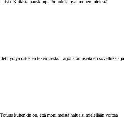
nkälaisia. Kaikista hauskimpia bonuksia ovat monen mielestä
et hyötyä ostosten tekemisestä. Tarjolla on useita eri sovelluksia ja
otuus kuitenkin on, että moni meistä haluaisi mielellään voittaa