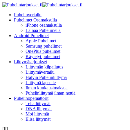
Puhelinvertailu
Puhelimet Osamaksulla
iPhone osamaksulla
Lainaa Puhelimella
Android Puhelimet
Apple Puhelimet
Samsung puhelimet
OnePlus puhelimet
Käytetyt puhelimet
Liittymätarjoukset
Liittymän kilpailutus
Liittymävertailu
Halvin Puhelinliittymä
Liittymä lapselle
Ilman kuukausimaksua
Puhelinliittymä ilman nettiä
Puhelinoperaattorit
Telia liittymät
DNA liittymät
Moi liittymät
Elisa liittymät