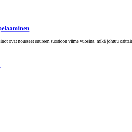
 pelaaminen
ot ovat nousseet suureen suosioon viime vuosina, mikä johtuu osittain 
»