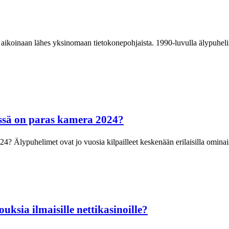
 aikoinaan lähes yksinomaan tietokonepohjaista. 1990-luvulla älypuhelim
ssä on paras kamera 2024?
? Älypuhelimet ovat jo vuosia kilpailleet keskenään erilaisilla ominais
uksia ilmaisille nettikasinoille?