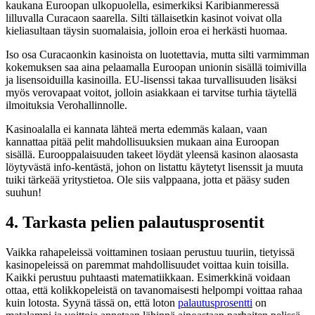
kaukana Euroopan ulkopuolella, esimerkiksi Karibianmeressä
lilluvalla Curacaon saarella. Silti tällaisetkin kasinot voivat olla
kieliasultaan täysin suomalaisia, jolloin eroa ei herkästi huomaa.
Iso osa Curacaonkin kasinoista on luotettavia, mutta silti varmimman
kokemuksen saa aina pelaamalla Euroopan unionin sisällä toimivilla
ja lisensoiduilla kasinoilla. EU-lisenssi takaa turvallisuuden lisäksi
myös verovapaat voitot, jolloin asiakkaan ei tarvitse turhia täytellä
ilmoituksia Verohallinnolle.
Kasinoalalla ei kannata lähteä merta edemmäs kalaan, vaan
kannattaa pitää pelit mahdollisuuksien mukaan aina Euroopan
sisällä. Eurooppalaisuuden takeet löydät yleensä kasinon alaosasta
löytyvästä info-kentästä, johon on listattu käytetyt lisenssit ja muuta
tuiki tärkeää yritystietoa. Ole siis valppaana, jotta et pääsy suden
suuhun!
4. Tarkasta pelien palautusprosentit
Vaikka rahapeleissä voittaminen tosiaan perustuu tuuriin, tietyissä
kasinopeleissä on paremmat mahdollisuudet voittaa kuin toisilla.
Kaikki perustuu puhtaasti matematiikkaan. Esimerkkinä voidaan
ottaa, että kolikkopeleistä on tavanomaisesti helpompi voittaa rahaa
kuin lotosta. Syynä tässä on, että loton
palautusprosentti
on