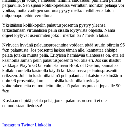
matalampi ja voittoja annetaan lähinnä ainoastaan parhaiten pelissä
pärjääville. Sen sijaan kolikkopeleissä verrattain monikin pelaaja voi
voittaa, mutta voittojen suuruus pysyy melko maltillisena loton
miljoonapotteihin verrattuna.
Yksittäisen kolikkopelin palautusprosentin pystyy yleensä
tarkastamaan virtuaalisen pelin sisältä löytyvistä ohjeista. Nämä
ohjeet löytyvät useimmiten joko i-merkin tai ?-merkin takaa.
Nykyään hyvänä palautusprosenttina voidaan pitää suurin piirtein 96
%:n palautusta. Jos prosentti laskee tämän alle, kannattaa ehkäpä
pelata jotakin muuta peliä. Erityisen hämäävää tilanteessa on, että eri
kasinoilla saman pelin palautusprosentti voi olla eri. Jos siis ihastut
vaikkapa Play’n GO:n valmistamaan Book of Deadiin, kannattaa
kullakin uudella kasinolla käydä kurkkaamassa palautusprosentti
erikseen. Joillain kasinoilla tämä peli palauttaa takaisin keskimäärin
noin 96 prosenttia, kun taas toisilla kasinoilla kuvio- ja
voittorakennetta on muutettu niin, että palautus putoaa jopa alle 90
%:n.
Koskaan ei pidä pelata peliä, jonka palautusprosentti ei ole
entuudestaan tiedossa!
Puhelintarjoukset.fi
Instagram
Twitter
Linkedin