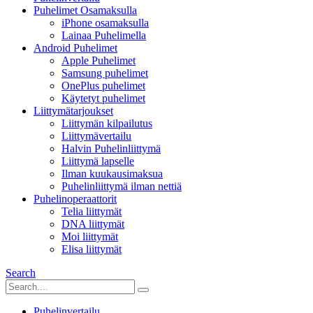
Puhelimet Osamaksulla
iPhone osamaksulla
Lainaa Puhelimella
Android Puhelimet
Apple Puhelimet
Samsung puhelimet
OnePlus puhelimet
Käytetyt puhelimet
Liittymätarjoukset
Liittymän kilpailutus
Liittymävertailu
Halvin Puhelinliittymä
Liittymä lapselle
Ilman kuukausimaksua
Puhelinliittymä ilman nettiä
Puhelinoperaattorit
Telia liittymät
DNA liittymät
Moi liittymät
Elisa liittymät
Search
Puhelinvertailu