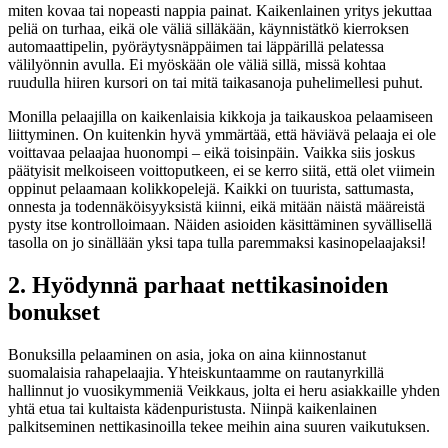
miten kovaa tai nopeasti nappia painat. Kaikenlainen yritys jekuttaa
peliä on turhaa, eikä ole väliä silläkään, käynnistätkö kierroksen
automaattipelin, pyöräytysnäppäimen tai läppärillä pelatessa
välilyönnin avulla. Ei myöskään ole väliä sillä, missä kohtaa
ruudulla hiiren kursori on tai mitä taikasanoja puhelimellesi puhut.
Monilla pelaajilla on kaikenlaisia kikkoja ja taikauskoa pelaamiseen
liittyminen. On kuitenkin hyvä ymmärtää, että häviävä pelaaja ei ole
voittavaa pelaajaa huonompi – eikä toisinpäin. Vaikka siis joskus
päätyisit melkoiseen voittoputkeen, ei se kerro siitä, että olet viimein
oppinut pelaamaan kolikkopelejä. Kaikki on tuurista, sattumasta,
onnesta ja todennäköisyyksistä kiinni, eikä mitään näistä määreistä
pysty itse kontrolloimaan. Näiden asioiden käsittäminen syvällisellä
tasolla on jo sinällään yksi tapa tulla paremmaksi kasinopelaajaksi!
2. Hyödynnä parhaat nettikasinoiden
bonukset
Bonuksilla pelaaminen on asia, joka on aina kiinnostanut
suomalaisia rahapelaajia. Yhteiskuntaamme on rautanyrkillä
hallinnut jo vuosikymmeniä Veikkaus, jolta ei heru asiakkaille yhden
yhtä etua tai kultaista kädenpuristusta. Niinpä kaikenlainen
palkitseminen nettikasinoilla tekee meihin aina suuren vaikutuksen.