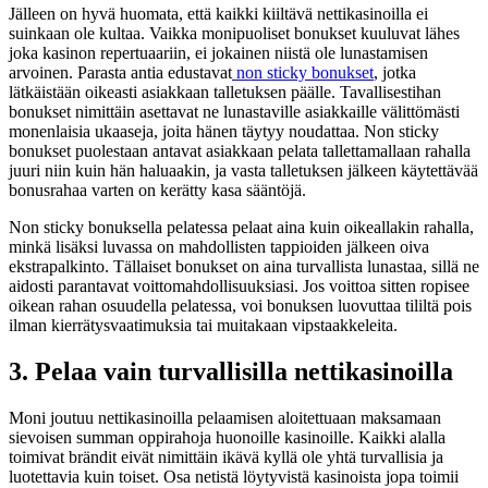
Jälleen on hyvä huomata, että kaikki kiiltävä nettikasinoilla ei
suinkaan ole kultaa. Vaikka monipuoliset bonukset kuuluvat lähes
joka kasinon repertuaariin, ei jokainen niistä ole lunastamisen
arvoinen. Parasta antia edustavat
non sticky bonukset
, jotka
lätkäistään oikeasti asiakkaan talletuksen päälle. Tavallisestihan
bonukset nimittäin asettavat ne lunastaville asiakkaille välittömästi
monenlaisia ukaaseja, joita hänen täytyy noudattaa. Non sticky
bonukset puolestaan antavat asiakkaan pelata tallettamallaan rahalla
juuri niin kuin hän haluaakin, ja vasta talletuksen jälkeen käytettävää
bonusrahaa varten on kerätty kasa sääntöjä.
Non sticky bonuksella pelatessa pelaat aina kuin oikeallakin rahalla,
minkä lisäksi luvassa on mahdollisten tappioiden jälkeen oiva
ekstrapalkinto. Tällaiset bonukset on aina turvallista lunastaa, sillä ne
aidosti parantavat voittomahdollisuuksiasi. Jos voittoa sitten ropisee
oikean rahan osuudella pelatessa, voi bonuksen luovuttaa tililtä pois
ilman kierrätysvaatimuksia tai muitakaan vipstaakkeleita.
3. Pelaa vain turvallisilla nettikasinoilla
Moni joutuu nettikasinoilla pelaamisen aloitettuaan maksamaan
sievoisen summan oppirahoja huonoille kasinoille. Kaikki alalla
toimivat brändit eivät nimittäin ikävä kyllä ole yhtä turvallisia ja
luotettavia kuin toiset. Osa netistä löytyvistä kasinoista jopa toimii