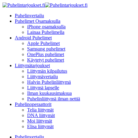
Puhelinvertailu
Puhelimet Osamaksulla
iPhone osamaksulla
Lainaa Puhelimella
Android Puhelimet
Apple Puhelimet
Samsung puhelimet
OnePlus puhelimet
Käytetyt puhelimet
Liittymätarjoukset
Liittymän kilpailutus
Liittymävertailu
Halvin Puhelinliittymä
Liittymä lapselle
Ilman kuukausimaksua
Puhelinliittymä ilman nettiä
Puhelinoperaattorit
Telia liittymät
DNA liittymät
Moi liittymät
Elisa liittymät
Puhelinvertailu