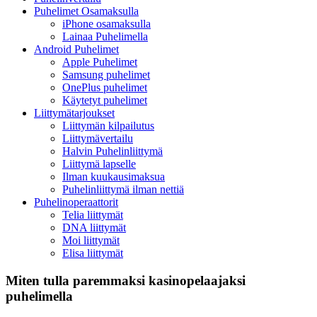
Puhelimet Osamaksulla
iPhone osamaksulla
Lainaa Puhelimella
Android Puhelimet
Apple Puhelimet
Samsung puhelimet
OnePlus puhelimet
Käytetyt puhelimet
Liittymätarjoukset
Liittymän kilpailutus
Liittymävertailu
Halvin Puhelinliittymä
Liittymä lapselle
Ilman kuukausimaksua
Puhelinliittymä ilman nettiä
Puhelinoperaattorit
Telia liittymät
DNA liittymät
Moi liittymät
Elisa liittymät
Miten tulla paremmaksi kasinopelaajaksi
puhelimella