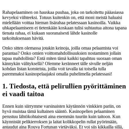
Rahapelaaminen on hauskaa puuhaa, joka on tarkoitettu pääasiassa
kevyeksi viihteeksi. Totuus kuitenkin on, että moni meistä haluaisi
mielellään voittaa hieman lisärahaa pelatessaan kasinoilla. Vaikka
uhkapelaamiseen ei tietenkään koskaan tulisi suhtautua aitona tapana
tienata rahaa, ei kukaan suoranaisesti lähde kasinolle
tarkoituksenaan hävitä.
Onko sitten olemassa jotakin keinoja, joilla omaa pelaamista voi
parantaa? Onko omien voittomahdollisuuksien nostaminen jollain
tapaa mahdollista? Entä miten tämä kaikki tapahtuu suoraan oman
kännykän välityksellä? Olemme keränneet tälle sivulle neljän
kohdan listan konsteista, joilla voit tavalla tai toisella tulla
paremmaksi kasinopelaajaksi omalla puhelimella pelatessasi!
1. Tiedosta, että pelirullien pyörittäminen
ei vaadi taitoa
Ennen kuin siirrymme varsinaisten käytännön vinkkien pariin, on
hyvä muistaa tämä kultainen sääntö. Kasinopelien pelaaminen
perustuu lähtökohtaisesti aina enemmän tuuriin kuin taitoon. Kun
käynnistät pelikierroksen ja laitat kolikkopelin rullat pyörimään,
antaudut aina Rouva Fortunan vietäväksi. Et voi siis kikkailla sillä,