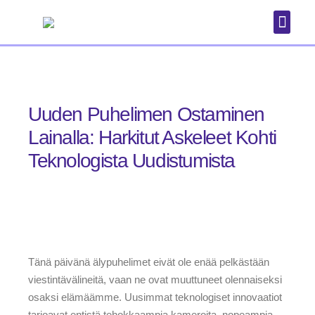
Puhelimet
Uuden Puhelimen Ostaminen
Lainalla: Harkitut Askeleet Kohti
Teknologista Uudistumista
Tänä päivänä älypuhelimet eivät ole enää pelkästään
viestintävälineitä, vaan ne ovat muuttuneet olennaiseksi
osaksi elämäämme. Uusimmat teknologiset innovaatiot
tarjoavat entistä tehokkaampia kameroita, nopeampia