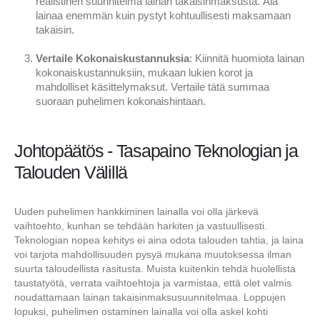
realistinen suunnitelma lainan takaisinmaksusta. Älä
lainaa enemmän kuin pystyt kohtuullisesti maksamaan
takaisin.
Vertaile Kokonaiskustannuksia
: Kiinnitä huomiota lainan
kokonaiskustannuksiin, mukaan lukien korot ja
mahdolliset käsittelymaksut. Vertaile tätä summaa
suoraan puhelimen kokonaishintaan.
Johtopäätös - Tasapaino Teknologian ja
Talouden Välillä
Uuden puhelimen hankkiminen lainalla voi olla järkevä
vaihtoehto, kunhan se tehdään harkiten ja vastuullisesti.
Teknologian nopea kehitys ei aina odota talouden tahtia, ja laina
voi tarjota mahdollisuuden pysyä mukana muutoksessa ilman
suurta taloudellista rasitusta. Muista kuitenkin tehdä huolellista
taustatyötä, verrata vaihtoehtoja ja varmistaa, että olet valmis
noudattamaan lainan takaisinmaksusuunnitelmaa. Loppujen
lopuksi, puhelimen ostaminen lainalla voi olla askel kohti