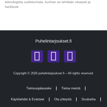
teknologista uudistumista, kunhan se tehdään viisaasti ja
harkitusti.
Puhelintarjoukset.fi
Copyright © 2026 puhelintarjoukset.fi – All rights reserved.
Tietosuojalauseke
Tietoa meistä
Käyttöehdot & Evästeet
Ota yhteyttä
Sivukartta