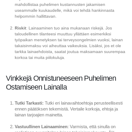
mahdollistaa puhelimen kustannusten jakamisen
useammalle kuukaudelle, mikä voi tehdä hankinnasta
helpommin hallittavan.
Riskit
: Lainaaminen tuo aina mukanaan riskejä. Jos
taloudellinen tilanteesi muuttuu yllättäen esimerkiksi
työpaikan menetyksen tai terveysongelmien vuoksi, lainan
takaisinmaksu voi aiheuttaa vaikeuksia. Lisäksi, jos et ole
tarkka lainaehdoista, saatat joutua maksamaan suurempaa
korkoa tai muita piilokuluja.
Vinkkejä Onnistuneeseen Puhelimen
Ostamiseen Lainalla
Tutki Tarkasti:
Tutki eri lainavaihtoehtoja perusteellisesti
ennen päätöksen tekemistä. Vertaile korkoja, ehtoja ja
lainan tarjoajien mainetta.
Vastuullinen Lainaaminen
: Varmista, että sinulla on