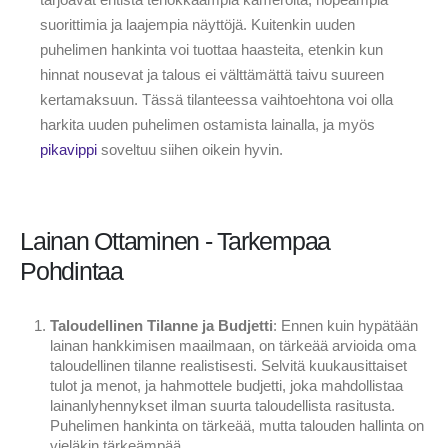
suorittimia ja laajempia näyttöjä. Kuitenkin uuden
puhelimen hankinta voi tuottaa haasteita, etenkin kun
hinnat nousevat ja talous ei välttämättä taivu suureen
kertamaksuun. Tässä tilanteessa vaihtoehtona voi olla
harkita uuden puhelimen ostamista lainalla, ja myös
pikavippi
soveltuu siihen oikein hyvin.
Lainan Ottaminen - Tarkempaa
Pohdintaa
Taloudellinen Tilanne ja Budjetti
: Ennen kuin hypätään
lainan hankkimisen maailmaan, on tärkeää arvioida oma
taloudellinen tilanne realistisesti. Selvitä kuukausittaiset
tulot ja menot, ja hahmottele budjetti, joka mahdollistaa
lainanlyhennykset ilman suurta taloudellista rasitusta.
Puhelimen hankinta on tärkeää, mutta talouden hallinta on
vieläkin tärkeämpää.