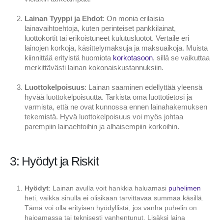
Lainan Tyyppi ja Ehdot
: On monia erilaisia
lainavaihtoehtoja, kuten perinteiset pankkilainat,
luottokortit tai erikoistuneet kulutusluotot. Vertaile eri
lainojen korkoja, käsittelymaksuja ja maksuaikoja. Muista
kiinnittää erityistä huomiota
korkotasoon
, sillä se vaikuttaa
merkittävästi lainan kokonaiskustannuksiin.
Luottokelpoisuus
: Lainan saaminen edellyttää yleensä
hyvää luottokelpoisuutta. Tarkista oma luottotietosi ja
varmista, että ne ovat kunnossa ennen lainahakemuksen
tekemistä. Hyvä luottokelpoisuus voi myös johtaa
parempiin lainaehtoihin ja alhaisempiin korkoihin.
3: Hyödyt ja Riskit
Hyödyt
: Lainan avulla voit hankkia haluamasi
puhelimen
heti, vaikka sinulla ei olisikaan tarvittavaa summaa käsillä.
Tämä voi olla erityisen hyödyllistä, jos vanha puhelin on
hajoamassa tai teknisesti vanhentunut. Lisäksi laina