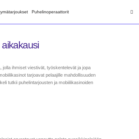
ttymätarjoukset
Puhelinoperaattorit
i aikakausi
olla ihmiset viestivät, työskentelevät ja jopa
mobiilikasinot tarjoavat pelaajille mahdollisuuden
eli tutkii puhelintarjousten ja mobiilikasinoiden