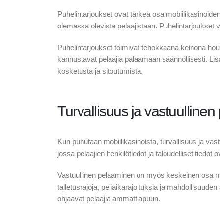
Puhelintarjoukset ovat tärkeä osa mobiilikasinoiden 
olemassa olevista pelaajistaan. Puhelintarjoukset vo
Puhelintarjoukset toimivat tehokkaana keinona houkute
kannustavat pelaajia palaamaan säännöllisesti. Lisäk
kosketusta ja sitoutumista.
Turvallisuus ja vastuullinen
Kun puhutaan mobiilikasinoista, turvallisuus ja vast
jossa pelaajien henkilötiedot ja taloudelliset tiedot
Vastuullinen pelaaminen on myös keskeinen osa mobii
talletusrajoja, peliaikarajoituksia ja mahdollisuuden
ohjaavat pelaajia ammattiapuun.