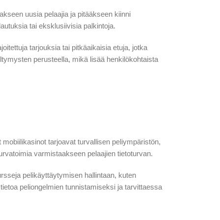
lakseen uusia pelaajia ja pitääkseen kiinni
utuksia tai eksklusiivisia palkintoja.
tettuja tarjouksia tai pitkäaikaisia etuja, jotka
eltymysten perusteella, mikä lisää henkilökohtaista
 mobiilikasinot tarjoavat turvallisen peliympäristön,
 turvatoimia varmistaakseen pelaajien tietoturvan.
ursseja pelikäyttäytymisen hallintaan, kuten
 tietoa peliongelmien tunnistamiseksi ja tarvittaessa