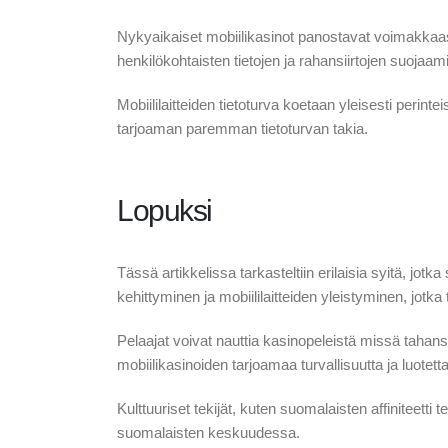
Nykyaikaiset mobiilikasinot panostavat voimakkaast
henkilökohtaisten tietojen ja rahansiirtojen suojaam
Mobiililaitteiden tietoturva koetaan yleisesti perin
tarjoaman paremman tietoturvan takia.
Lopuksi
Tässä artikkelissa tarkasteltiin erilaisia syitä, jo
kehittyminen ja mobiililaitteiden yleistyminen, jotk
Pelaajat voivat nauttia kasinopeleistä missä tahan
mobiilikasinoiden tarjoamaa turvallisuutta ja luotett
Kulttuuriset tekijät, kuten suomalaisten affiniteet
suomalaisten keskuudessa.