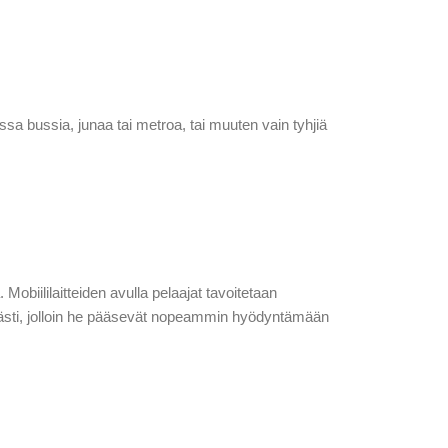
essa bussia, junaa tai metroa, tai muuten vain tyhjiä
 Mobiililaitteiden avulla pelaajat tavoitetaan
tömästi, jolloin he pääsevät nopeammin hyödyntämään