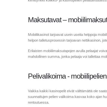
kehittyneet kolikko- ja kasinopelien pelattavuudes
Maksutavat – mobiilimaksut
Mobiilikasinot tarjoavat usein useita helppoja mobi
helpon talletusprosessin tarjoavan nettikasinon, jo
Erilaisten mobiilimaksutapojen avulla pelaajat voiva
mahdollinen summa, jonka pelaaja voi tallettaa mobii
Pelivalikoima - mobiilipelie
Vaikka kaikki kasinopelit eivät välttämättä ole saatavill
suunnattujen pelien valikoima kasvaa koko ajan huima
rentoutuessa.