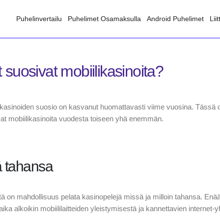
Puhelinvertailu
Puhelimet Osamaksulla
Android Puhelimet
Lii
 suosivat mobiilikasinoita?
ikasinoiden suosio on kasvanut huomattavasti viime vuosina. Tässä 
at mobiilikasinoita vuodesta toiseen yhä enemmän.
ä tahansa
 on mahdollisuus pelata kasinopelejä missä ja milloin tahansa. Enää e
-aika alkoikin mobiililaitteiden yleistymisestä ja kannettavien internet