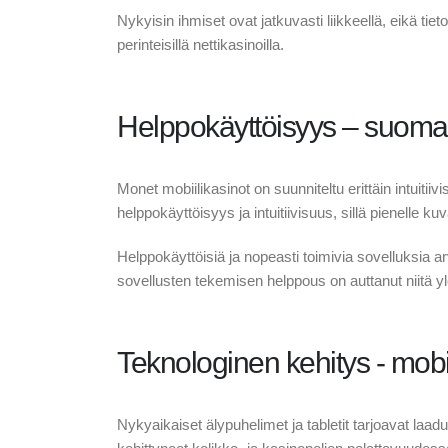
Nykyisin ihmiset ovat jatkuvasti liikkeellä, eikä t
perinteisillä nettikasinoilla.
Helppokäyttöisyys – suomala
Monet mobiilikasinot on suunniteltu erittäin intuitiiv
helppokäyttöisyys ja intuitiivisuus, sillä pienelle 
Helppokäyttöisiä ja nopeasti toimivia sovelluksia
sovellusten tekemisen helppous on auttanut niitä 
Teknologinen kehitys - mobiil
Nykyaikaiset älypuhelimet ja tabletit tarjoavat laadu